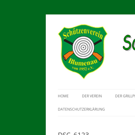
Schützenverein Blu
HOME
DER VEREIN
DER GRILLP
DATENSCHUTZERKLÄRUNG
DSC_6123