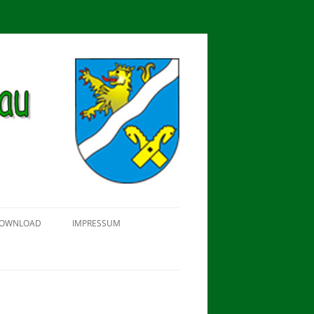
OWNLOAD
IMPRESSUM
SCHÜTZEN-, ERNTE- UND
DORFFEST IN BLUMENAU 2018
FAHNENWEIHE AM 28.05.2017
PROKLAMATION DER KÖNIGE