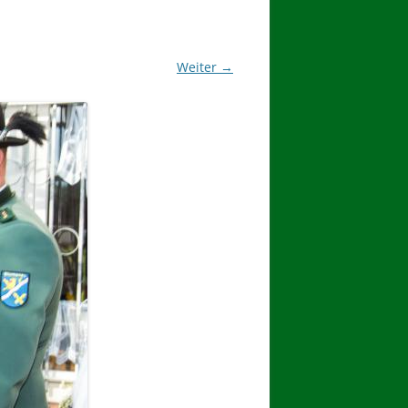
2017
BINDEN DER ERNTEKRONE
Weiter →
SCHÜTZEN-, ERNTE- UND
DORFFEST IN BLUMENAU 2017
1. TAG DES SCHÜTZENFESTES
2. TAG DES SCHÜTZENFESTES