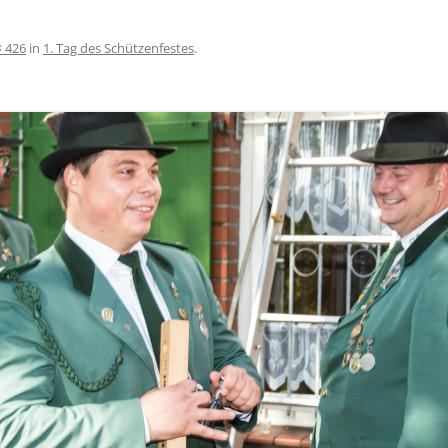
× 426
in
1. Tag des Schützenfestes
.