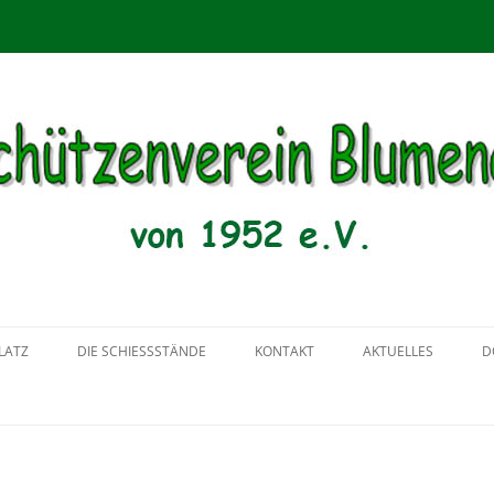
menau von 1952 e.V.
Zum
Inhalt
LATZ
DIE SCHIESSSTÄNDE
KONTAKT
AKTUELLES
D
springen
2018
2017