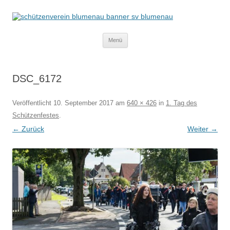
Schützenverein Blumenau von 1952
e.V.
Zum
Menü
Inhalt
springen
DSC_6172
Veröffentlicht
10. September 2017
am
640 × 426
in
1. Tag des
Schützenfestes
.
← Zurück
Weiter →