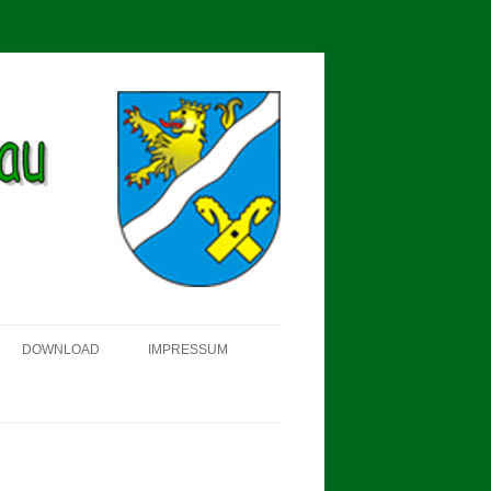
DOWNLOAD
IMPRESSUM
SCHÜTZEN-, ERNTE- UND
DORFFEST IN BLUMENAU 2018
FAHNENWEIHE AM 28.05.2017
PROKLAMATION DER KÖNIGE