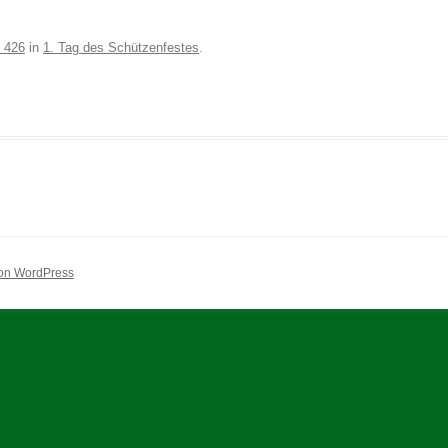
 426
in
1. Tag des Schützenfestes
.
 von WordPress