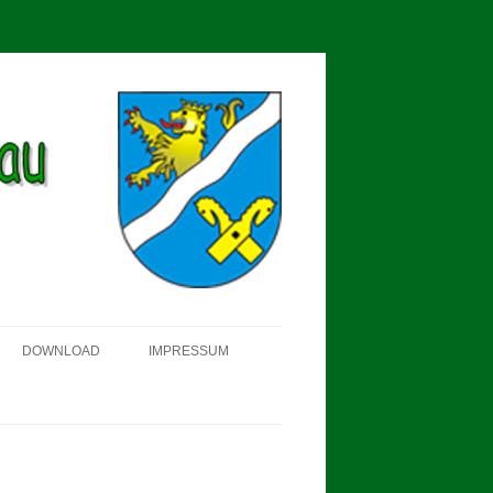
DOWNLOAD
IMPRESSUM
SCHÜTZEN-, ERNTE- UND
DORFFEST IN BLUMENAU 2018
FAHNENWEIHE AM 28.05.2017
PROKLAMATION DER KÖNIGE