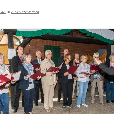
 426
in
2. Schützenfesttag
.