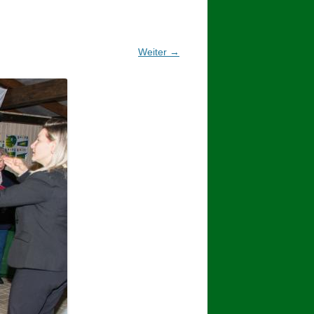
2017
BINDEN DER ERNTEKRONE
Weiter →
SCHÜTZEN-, ERNTE- UND
DORFFEST IN BLUMENAU 2017
1. TAG DES SCHÜTZENFESTES
2. TAG DES SCHÜTZENFESTES