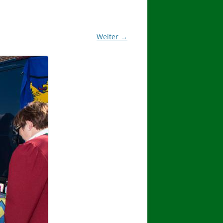
2017
BINDEN DER ERNTEKRONE
Weiter →
SCHÜTZEN-, ERNTE- UND
DORFFEST IN BLUMENAU 2017
1. TAG DES SCHÜTZENFESTES
2. TAG DES SCHÜTZENFESTES