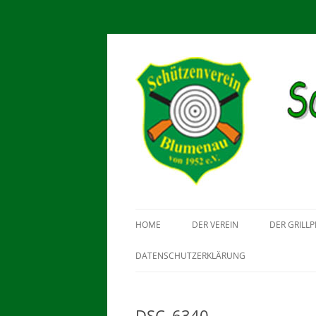
Schützenverein Blu
HOME
DER VEREIN
DER GRILLP
DATENSCHUTZERKLÄRUNG
DSC_6340