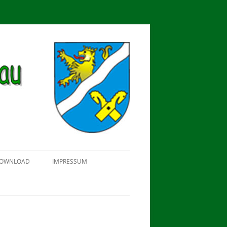
OWNLOAD
IMPRESSUM
SCHÜTZEN-, ERNTE- UND
DORFFEST IN BLUMENAU 2018
FAHNENWEIHE AM 28.05.2017
PROKLAMATION DER KÖNIGE