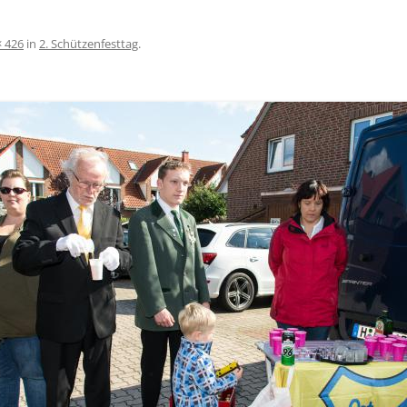
× 426
in
2. Schützenfesttag
.