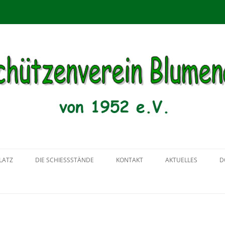
menau von 1952 e.V.
Zum
Inhalt
LATZ
DIE SCHIESSSTÄNDE
KONTAKT
AKTUELLES
D
springen
2018
2017