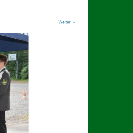
2017
BINDEN DER ERNTEKRONE
Weiter →
SCHÜTZEN-, ERNTE- UND
DORFFEST IN BLUMENAU 2017
1. TAG DES SCHÜTZENFESTES
2. TAG DES SCHÜTZENFESTES