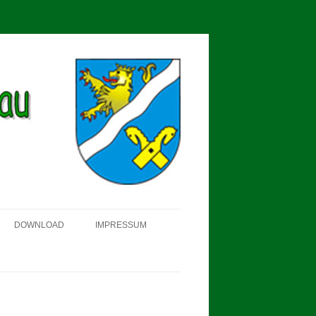
DOWNLOAD
IMPRESSUM
SCHÜTZEN-, ERNTE- UND
DORFFEST IN BLUMENAU 2018
FAHNENWEIHE AM 28.05.2017
PROKLAMATION DER KÖNIGE