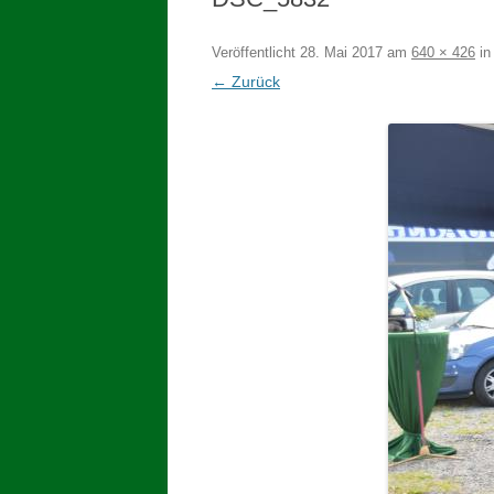
Veröffentlicht
28. Mai 2017
am
640 × 426
i
← Zurück