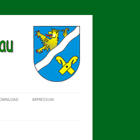
OWNLOAD
IMPRESSUM
SCHÜTZEN-, ERNTE- UND
DORFFEST IN BLUMENAU 2018
FAHNENWEIHE AM 28.05.2017
PROKLAMATION DER KÖNIGE