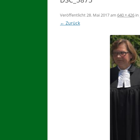
Veröffentlicht
28. Mai 2017
am
640 × 426
in
← Zurück