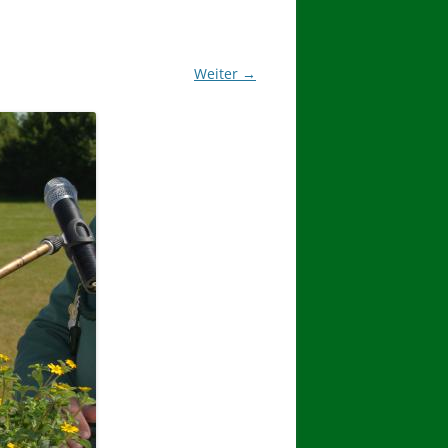
2017
BINDEN DER ERNTEKRONE
Weiter →
SCHÜTZEN-, ERNTE- UND
DORFFEST IN BLUMENAU 2017
1. TAG DES SCHÜTZENFESTES
2. TAG DES SCHÜTZENFESTES