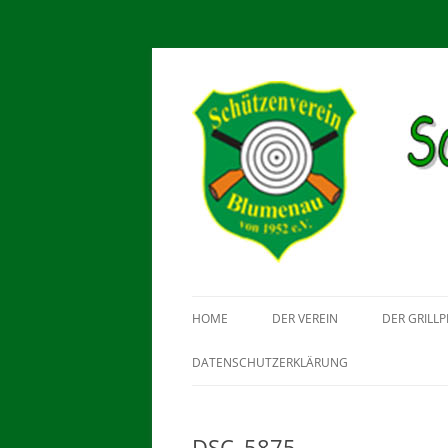
Schützenverein Blu
HOME
DER VEREIN
DER GRILLP
DATENSCHUTZERKLÄRUNG
DSC_5875