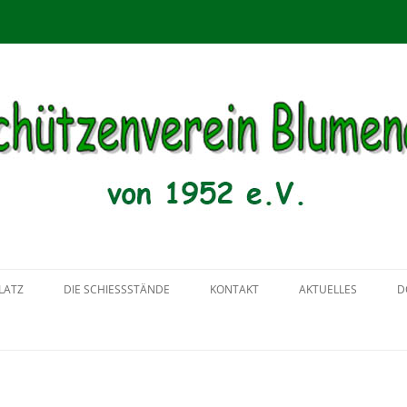
menau von 1952 e.V.
Zum
Inhalt
LATZ
DIE SCHIESSSTÄNDE
KONTAKT
AKTUELLES
D
springen
2018
2017