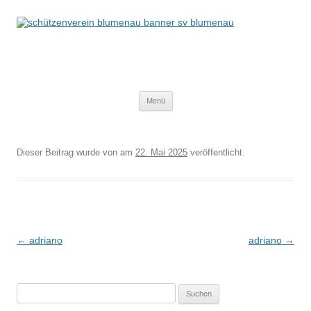
Schützenverein Blumenau von 1952
e.V.
Zum
Menü
Inhalt
springen
Dieser Beitrag wurde
von
am
22. Mai 2025
veröffentlicht.
Beitragsnavigation
←
adriano
adriano
→
Suchen
nach: