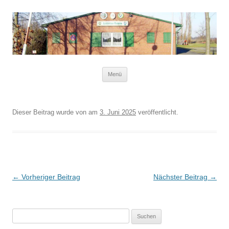
Schützenverein Blumenau von 1952
e.V.
Zum
Menü
Inhalt
springen
Dieser Beitrag wurde
von
am
3. Juni 2025
veröffentlicht.
Beitragsnavigation
←
Vorheriger Beitrag
Nächster Beitrag
→
Suchen
nach: