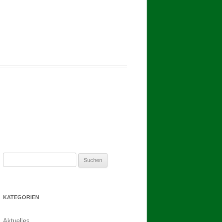
2017
BINDEN DER ERNTEKRONE
SCHÜTZEN-, ERNTE- UND
DORFFEST IN BLUMENAU 2017
1. TAG DES SCHÜTZENFESTES
2. TAG DES SCHÜTZENFESTES
Suchen
nach:
KATEGORIEN
Aktuelles