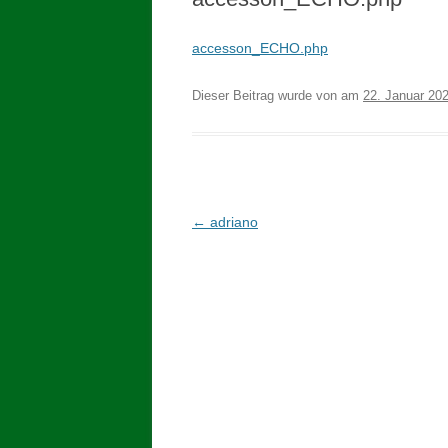
accesson_ECHO.php
Dieser Beitrag wurde
von
am
22. Januar 20
Beitragsnavigation
←
adriano