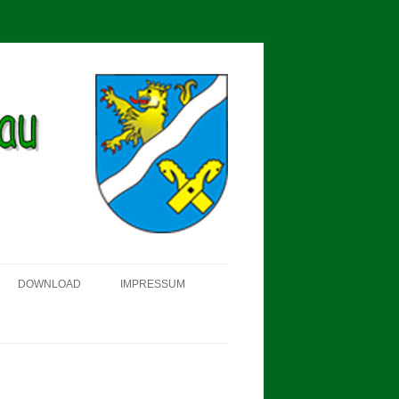
DOWNLOAD
IMPRESSUM
SCHÜTZEN-, ERNTE- UND
DORFFEST IN BLUMENAU 2018
FAHNENWEIHE AM 28.05.2017
PROKLAMATION DER KÖNIGE