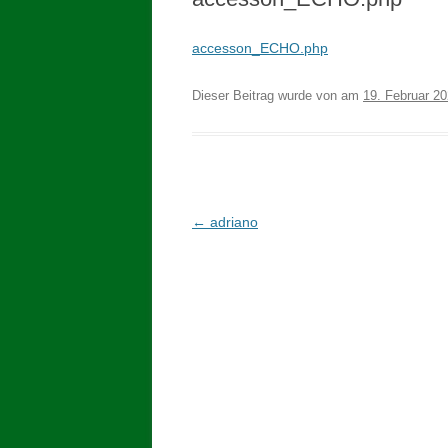
accesson_ECHO.php
Dieser Beitrag wurde
von
am
19. Februar 2
Beitragsnavigation
←
adriano