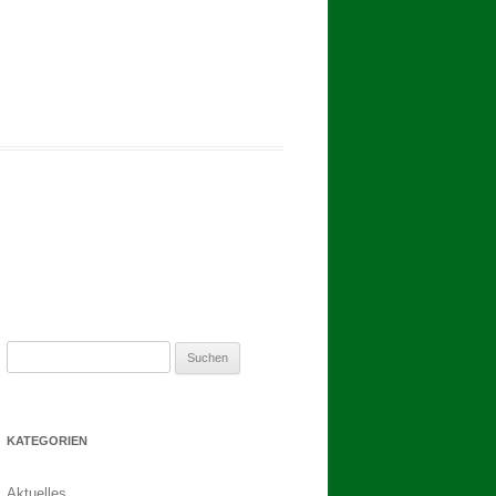
2017
BINDEN DER ERNTEKRONE
SCHÜTZEN-, ERNTE- UND
DORFFEST IN BLUMENAU 2017
1. TAG DES SCHÜTZENFESTES
2. TAG DES SCHÜTZENFESTES
Suchen
nach:
KATEGORIEN
Aktuelles