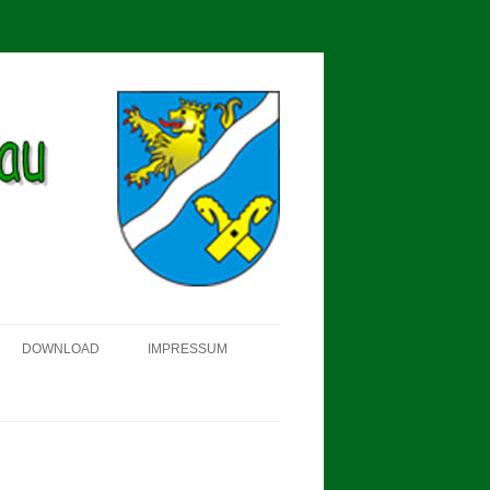
DOWNLOAD
IMPRESSUM
SCHÜTZEN-, ERNTE- UND
DORFFEST IN BLUMENAU 2018
FAHNENWEIHE AM 28.05.2017
PROKLAMATION DER KÖNIGE