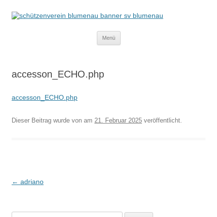
Schützenverein Blumenau von 1952
e.V.
Zum
Menü
Inhalt
springen
accesson_ECHO.php
accesson_ECHO.php
Dieser Beitrag wurde
von
am
21. Februar 2025
veröffentlicht.
Beitragsnavigation
←
adriano
Suchen