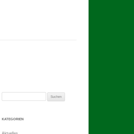
2017
BINDEN DER ERNTEKRONE
SCHÜTZEN-, ERNTE- UND
DORFFEST IN BLUMENAU 2017
1. TAG DES SCHÜTZENFESTES
2. TAG DES SCHÜTZENFESTES
Suchen
nach:
KATEGORIEN
Aktuelles