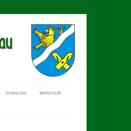
DOWNLOAD
IMPRESSUM
SCHÜTZEN-, ERNTE- UND
DORFFEST IN BLUMENAU 2018
FAHNENWEIHE AM 28.05.2017
PROKLAMATION DER KÖNIGE