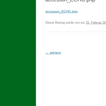
accesson_ECHO.php
Dieser Beitrag wurde
von
am
25. Februar 2
Beitragsnavigation
←
adriano