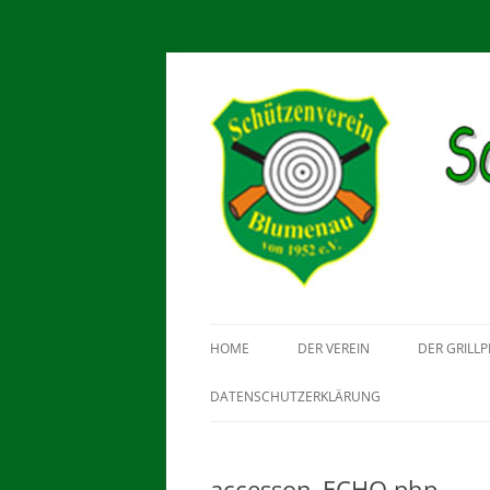
Schützenverein Blu
HOME
DER VEREIN
DER GRILLP
DATENSCHUTZERKLÄRUNG
accesson_ECHO.php