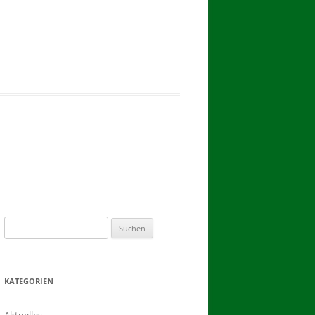
2017
BINDEN DER ERNTEKRONE
SCHÜTZEN-, ERNTE- UND
DORFFEST IN BLUMENAU 2017
1. TAG DES SCHÜTZENFESTES
2. TAG DES SCHÜTZENFESTES
Suchen
nach:
KATEGORIEN