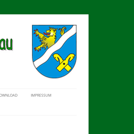
OWNLOAD
IMPRESSUM
SCHÜTZEN-, ERNTE- UND
DORFFEST IN BLUMENAU 2018
FAHNENWEIHE AM 28.05.2017
PROKLAMATION DER KÖNIGE