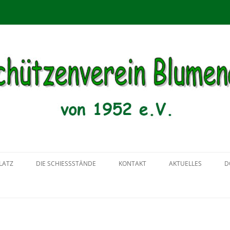
menau von 1952 e.V.
Zum
Inhalt
LATZ
DIE SCHIESSSTÄNDE
KONTAKT
AKTUELLES
D
springen
2018
2017