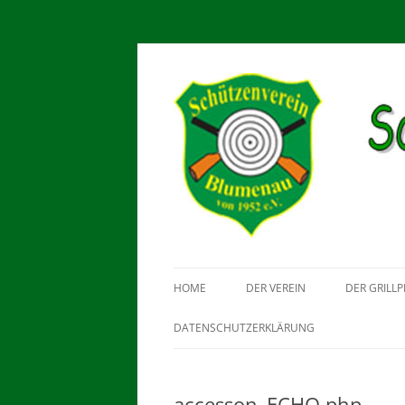
Schützenverein Blu
HOME
DER VEREIN
DER GRILLP
DATENSCHUTZERKLÄRUNG
accesson_ECHO.php