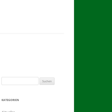
2017
BINDEN DER ERNTEKRONE
SCHÜTZEN-, ERNTE- UND
DORFFEST IN BLUMENAU 2017
1. TAG DES SCHÜTZENFESTES
2. TAG DES SCHÜTZENFESTES
Suchen
nach:
KATEGORIEN