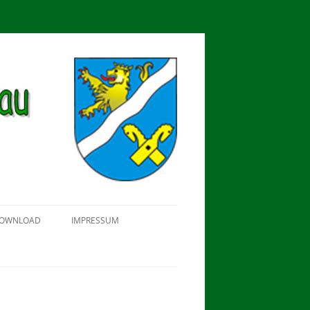
OWNLOAD
IMPRESSUM
SCHÜTZEN-, ERNTE- UND
DORFFEST IN BLUMENAU 2018
FAHNENWEIHE AM 28.05.2017
PROKLAMATION DER KÖNIGE