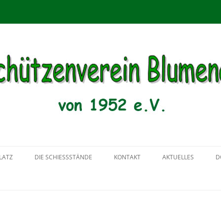
menau von 1952 e.V.
Zum
Inhalt
LATZ
DIE SCHIESSSTÄNDE
KONTAKT
AKTUELLES
D
springen
2018
2017