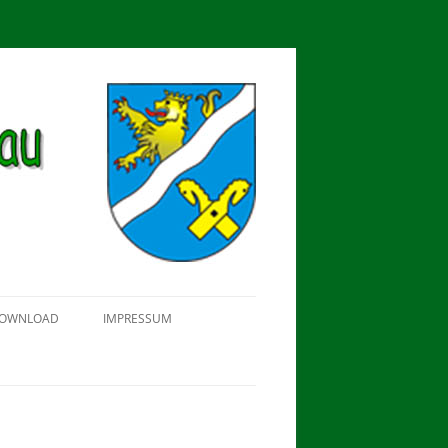
OWNLOAD
IMPRESSUM
SCHÜTZEN-, ERNTE- UND
DORFFEST IN BLUMENAU 2018
FAHNENWEIHE AM 28.05.2017
PROKLAMATION DER KÖNIGE