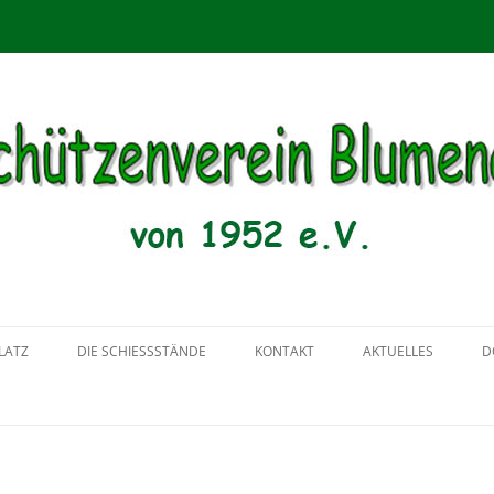
menau von 1952 e.V.
Zum
Inhalt
LATZ
DIE SCHIESSSTÄNDE
KONTAKT
AKTUELLES
D
springen
2018
2017