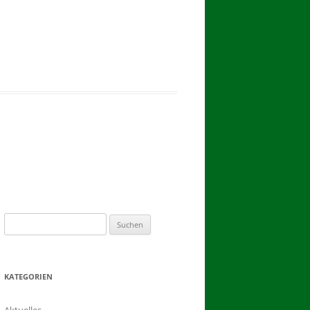
2017
BINDEN DER ERNTEKRONE
SCHÜTZEN-, ERNTE- UND
DORFFEST IN BLUMENAU 2017
1. TAG DES SCHÜTZENFESTES
2. TAG DES SCHÜTZENFESTES
Suchen
nach:
KATEGORIEN