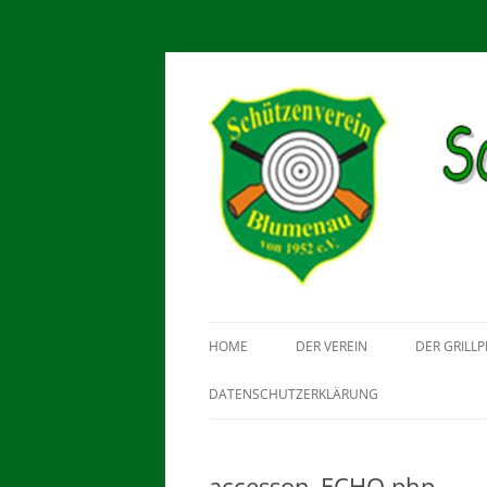
Schützenverein Blu
HOME
DER VEREIN
DER GRILLP
DATENSCHUTZERKLÄRUNG
accesson_ECHO.php