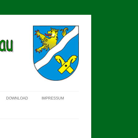
DOWNLOAD
IMPRESSUM
SCHÜTZEN-, ERNTE- UND
DORFFEST IN BLUMENAU 2018
FAHNENWEIHE AM 28.05.2017
PROKLAMATION DER KÖNIGE