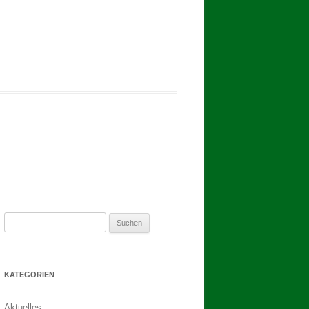
2017
BINDEN DER ERNTEKRONE
SCHÜTZEN-, ERNTE- UND
DORFFEST IN BLUMENAU 2017
1. TAG DES SCHÜTZENFESTES
2. TAG DES SCHÜTZENFESTES
Suchen
nach:
KATEGORIEN
Aktuelles