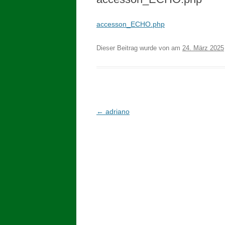
accesson_ECHO.php
Dieser Beitrag wurde
von
am
24. März 2025
Beitragsnavigation
←
adriano