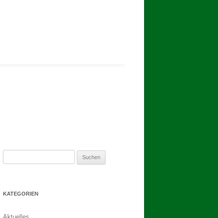
2017
BINDEN DER ERNTEKRONE
SCHÜTZEN-, ERNTE- UND
DORFFEST IN BLUMENAU 2017
1. TAG DES SCHÜTZENFESTES
2. TAG DES SCHÜTZENFESTES
Suchen
nach:
KATEGORIEN
Aktuelles