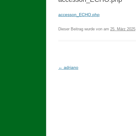
accesson_ECHO.php
Dieser Beitrag wurde
von
am
25. März 2025
Beitragsnavigation
←
adriano