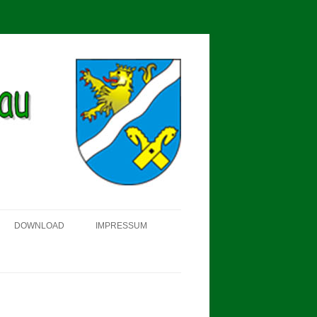
DOWNLOAD
IMPRESSUM
SCHÜTZEN-, ERNTE- UND
DORFFEST IN BLUMENAU 2018
FAHNENWEIHE AM 28.05.2017
PROKLAMATION DER KÖNIGE