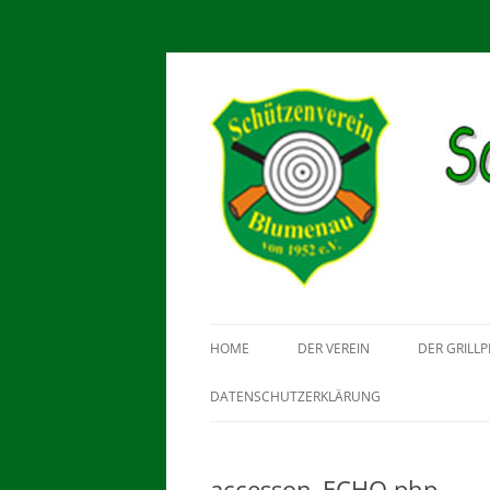
Schützenverein Blu
HOME
DER VEREIN
DER GRILLP
DATENSCHUTZERKLÄRUNG
accesson_ECHO.php