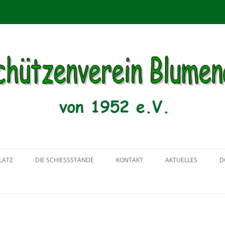
menau von 1952 e.V.
Zum
Inhalt
LATZ
DIE SCHIESSSTÄNDE
KONTAKT
AKTUELLES
D
springen
2018
2017