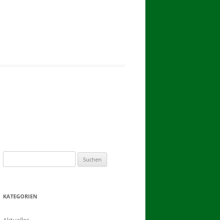
2017
BINDEN DER ERNTEKRONE
SCHÜTZEN-, ERNTE- UND
DORFFEST IN BLUMENAU 2017
1. TAG DES SCHÜTZENFESTES
2. TAG DES SCHÜTZENFESTES
Suchen
nach:
KATEGORIEN