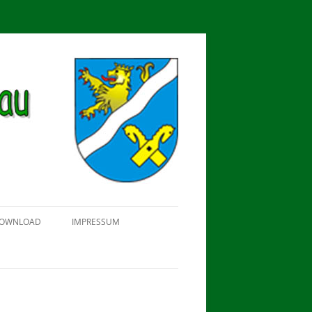
OWNLOAD
IMPRESSUM
SCHÜTZEN-, ERNTE- UND
DORFFEST IN BLUMENAU 2018
FAHNENWEIHE AM 28.05.2017
PROKLAMATION DER KÖNIGE