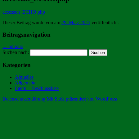
accesson_ECHO.php
Dieser Beitrag wurde
von
am
29. März 2025
veröffentlicht.
Beitragsnavigation
←
adriano
Suchen nach:
Kategorien
Aktuelles
Allgemein
Intern – Beschlussliste
Datenschutzerklärung
Mit Stolz präsentiert von WordPress