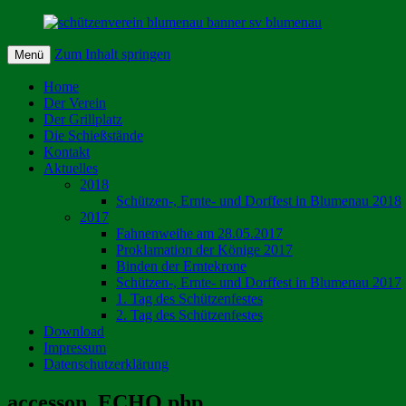
Schützenverein Blumenau von 1
Zum Inhalt springen
Menü
Home
Der Verein
Der Grillplatz
Die Schießstände
Kontakt
Aktuelles
2018
Schützen-, Ernte- und Dorffest in Blumenau 2018
2017
Fahnenweihe am 28.05.2017
Proklamation der Könige 2017
Binden der Erntekrone
Schützen-, Ernte- und Dorffest in Blumenau 2017
1. Tag des Schützenfestes
2. Tag des Schützenfestes
Download
Impressum
Datenschutzerklärung
accesson_ECHO.php