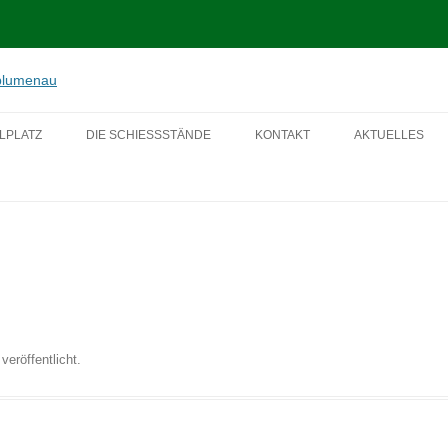
enau von 1952 e.V.
Zum
Inhalt
LPLATZ
DIE SCHIESSSTÄNDE
KONTAKT
AKTUELLES
springen
2018
2017
veröffentlicht.