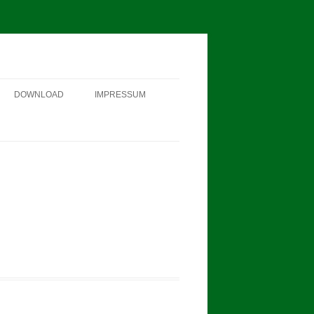
DOWNLOAD
IMPRESSUM
SCHÜTZEN-, ERNTE- UND
DORFFEST IN BLUMENAU 2018
FAHNENWEIHE AM 28.05.2017
PROKLAMATION DER KÖNIGE
2017
BINDEN DER ERNTEKRONE
SCHÜTZEN-, ERNTE- UND
DORFFEST IN BLUMENAU 2017
1. TAG DES SCHÜTZENFESTES