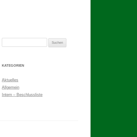
2. TAG DES SCHÜTZENFESTES
Suchen
nach:
KATEGORIEN
Aktuelles
Allgemein
Intern – Beschlussliste