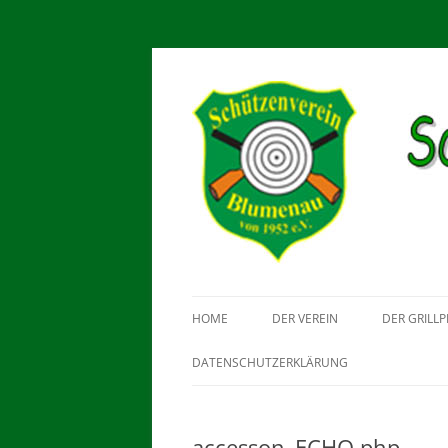
Schützenverein Blu
HOME
DER VEREIN
DER GRILLP
DATENSCHUTZERKLÄRUNG
accesson_ECHO.php