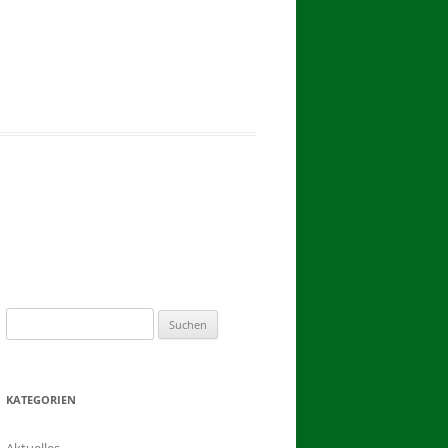
2017
BINDEN DER ERNTEKRONE
SCHÜTZEN-, ERNTE- UND
DORFFEST IN BLUMENAU 2017
1. TAG DES SCHÜTZENFESTES
2. TAG DES SCHÜTZENFESTES
Suchen
nach:
KATEGORIEN