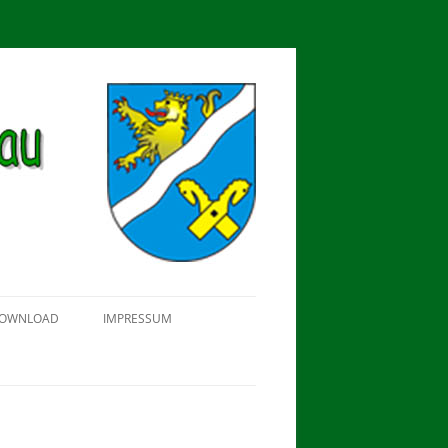
OWNLOAD
IMPRESSUM
SCHÜTZEN-, ERNTE- UND
DORFFEST IN BLUMENAU 2018
FAHNENWEIHE AM 28.05.2017
PROKLAMATION DER KÖNIGE