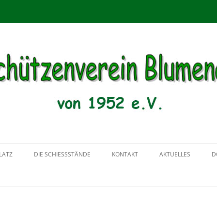
menau von 1952 e.V.
Zum
Inhalt
LATZ
DIE SCHIESSSTÄNDE
KONTAKT
AKTUELLES
D
springen
2018
2017