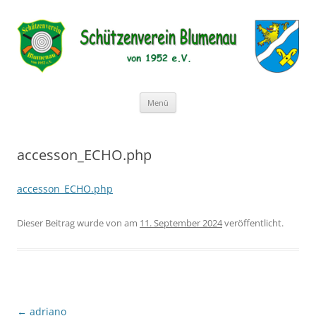
Schützenverein Blumenau von
1952 e.V.
Zum
Menü
Inhalt
springen
accesson_ECHO.php
accesson_ECHO.php
Dieser Beitrag wurde
von
am
11. September 2024
veröffentlicht.
Beitragsnavigation
←
adriano