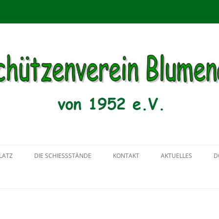
menau von 1952 e.V.
Zum
Inhalt
LATZ
DIE SCHIESSSTÄNDE
KONTAKT
AKTUELLES
D
springen
2018
2017