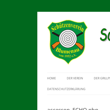
Schützenverein Blu
HOME
DER VEREIN
DER GRILLP
DATENSCHUTZERKLÄRUNG
accesson_ECHO.php