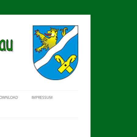
OWNLOAD
IMPRESSUM
SCHÜTZEN-, ERNTE- UND
DORFFEST IN BLUMENAU 2018
FAHNENWEIHE AM 28.05.2017
PROKLAMATION DER KÖNIGE