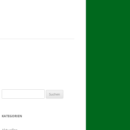
2017
BINDEN DER ERNTEKRONE
SCHÜTZEN-, ERNTE- UND
DORFFEST IN BLUMENAU 2017
1. TAG DES SCHÜTZENFESTES
2. TAG DES SCHÜTZENFESTES
Suchen
nach:
KATEGORIEN