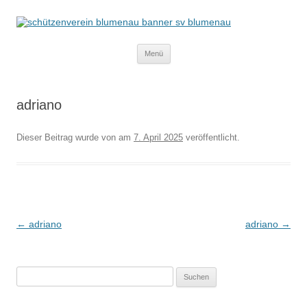
Schützenverein Blumenau von 1952
e.V.
Zum
Menü
Inhalt
springen
adriano
Dieser Beitrag wurde
von
am
7. April 2025
veröffentlicht.
Beitragsnavigation
←
adriano
adriano
→
Suchen
nach: