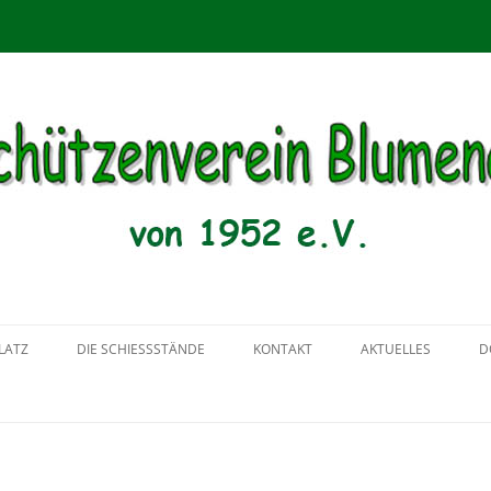
menau von 1952 e.V.
Zum
Inhalt
LATZ
DIE SCHIESSSTÄNDE
KONTAKT
AKTUELLES
D
springen
2018
2017