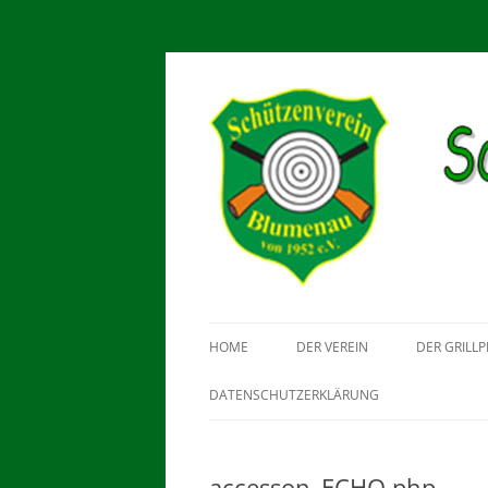
Schützenverein Blu
HOME
DER VEREIN
DER GRILLP
DATENSCHUTZERKLÄRUNG
accesson_ECHO.php