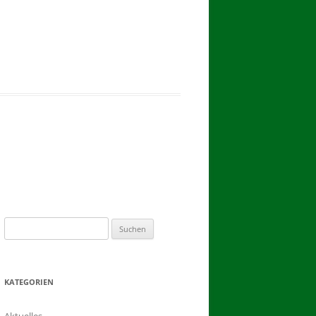
2017
BINDEN DER ERNTEKRONE
SCHÜTZEN-, ERNTE- UND
DORFFEST IN BLUMENAU 2017
1. TAG DES SCHÜTZENFESTES
2. TAG DES SCHÜTZENFESTES
Suchen
nach:
KATEGORIEN