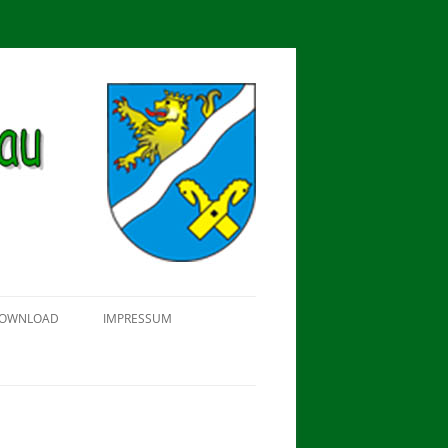
OWNLOAD
IMPRESSUM
SCHÜTZEN-, ERNTE- UND
DORFFEST IN BLUMENAU 2018
FAHNENWEIHE AM 28.05.2017
PROKLAMATION DER KÖNIGE