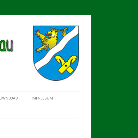
OWNLOAD
IMPRESSUM
SCHÜTZEN-, ERNTE- UND
DORFFEST IN BLUMENAU 2018
FAHNENWEIHE AM 28.05.2017
PROKLAMATION DER KÖNIGE