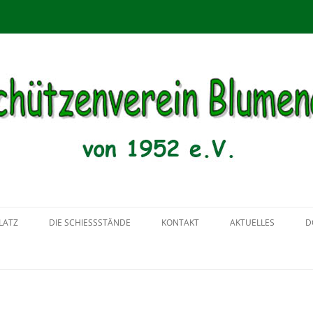
menau von 1952 e.V.
Zum
Inhalt
LATZ
DIE SCHIESSSTÄNDE
KONTAKT
AKTUELLES
D
springen
2018
2017