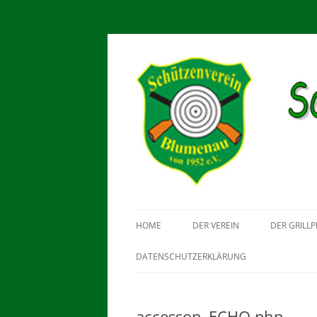
Schützenverein Blu
HOME
DER VEREIN
DER GRILLP
DATENSCHUTZERKLÄRUNG
accesson_ECHO.php