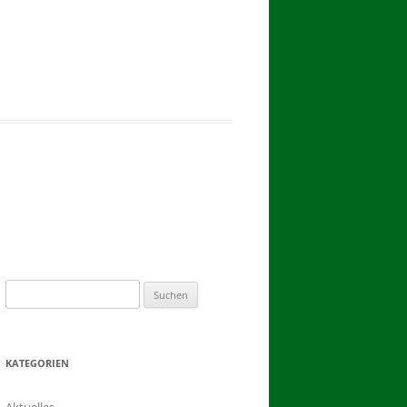
2017
BINDEN DER ERNTEKRONE
SCHÜTZEN-, ERNTE- UND
DORFFEST IN BLUMENAU 2017
1. TAG DES SCHÜTZENFESTES
2. TAG DES SCHÜTZENFESTES
Suchen
nach:
KATEGORIEN