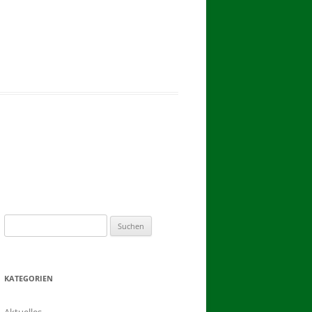
2017
BINDEN DER ERNTEKRONE
SCHÜTZEN-, ERNTE- UND
DORFFEST IN BLUMENAU 2017
1. TAG DES SCHÜTZENFESTES
2. TAG DES SCHÜTZENFESTES
Suchen
nach:
KATEGORIEN