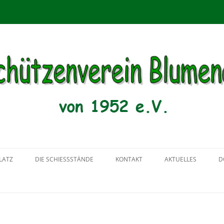
menau von 1952 e.V.
Zum
Inhalt
LATZ
DIE SCHIESSSTÄNDE
KONTAKT
AKTUELLES
D
springen
2018
2017