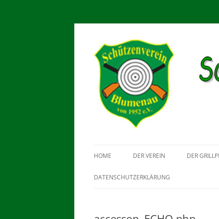
Schützenverein Blu
HOME
DER VEREIN
DER GRILLP
DATENSCHUTZERKLÄRUNG
accesson_ECHO.php