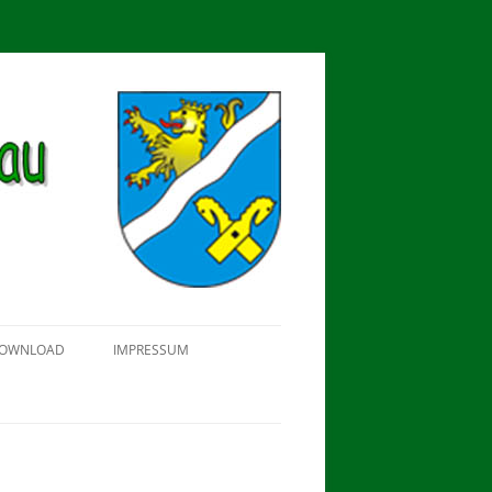
OWNLOAD
IMPRESSUM
SCHÜTZEN-, ERNTE- UND
DORFFEST IN BLUMENAU 2018
FAHNENWEIHE AM 28.05.2017
PROKLAMATION DER KÖNIGE