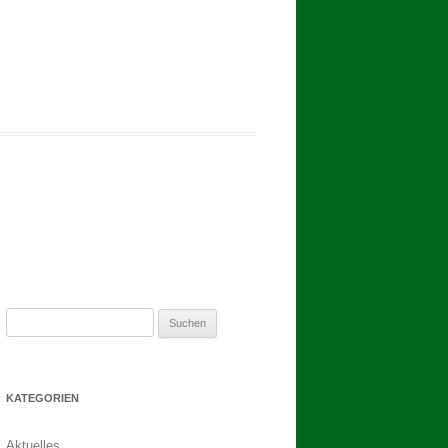
2017
BINDEN DER ERNTEKRONE
SCHÜTZEN-, ERNTE- UND
DORFFEST IN BLUMENAU 2017
1. TAG DES SCHÜTZENFESTES
2. TAG DES SCHÜTZENFESTES
Suchen
nach:
KATEGORIEN
Aktuelles