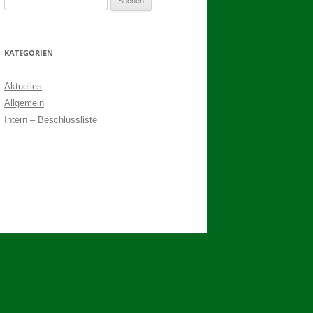
nach:
2017
BINDEN DER ERNTEKRONE
KATEGORIEN
SCHÜTZEN-, ERNTE- UND
Aktuelles
DORFFEST IN BLUMENAU 2017
Allgemein
1. TAG DES SCHÜTZENFESTES
Intern – Beschlussliste
2. TAG DES SCHÜTZENFESTES