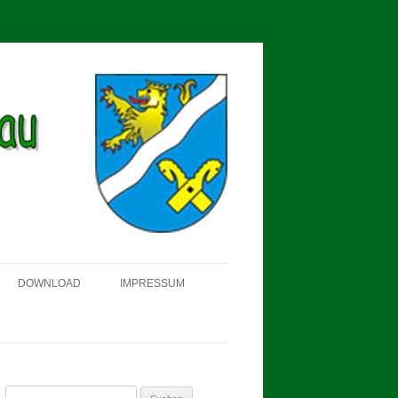
DOWNLOAD
IMPRESSUM
SCHÜTZEN-, ERNTE- UND
DORFFEST IN BLUMENAU 2018
FAHNENWEIHE AM 28.05.2017
Suchen
PROKLAMATION DER KÖNIGE