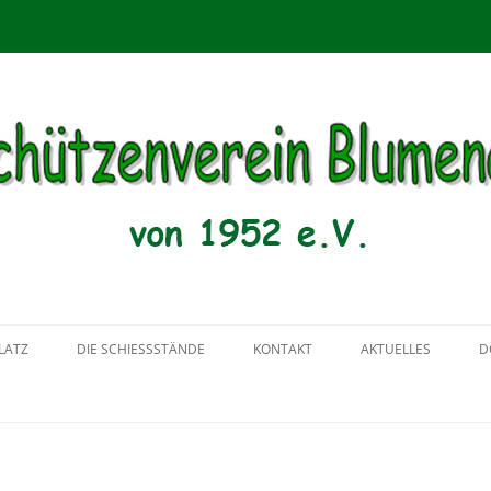
menau von 1952 e.V.
Zum
Inhalt
LATZ
DIE SCHIESSSTÄNDE
KONTAKT
AKTUELLES
D
springen
2018
2017