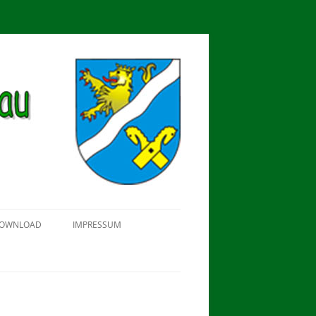
OWNLOAD
IMPRESSUM
SCHÜTZEN-, ERNTE- UND
DORFFEST IN BLUMENAU 2018
FAHNENWEIHE AM 28.05.2017
PROKLAMATION DER KÖNIGE