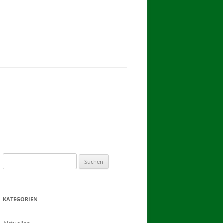
2017
BINDEN DER ERNTEKRONE
SCHÜTZEN-, ERNTE- UND
DORFFEST IN BLUMENAU 2017
1. TAG DES SCHÜTZENFESTES
2. TAG DES SCHÜTZENFESTES
Suchen
nach:
KATEGORIEN