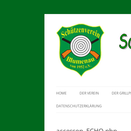
Schützenverein Blu
HOME
DER VEREIN
DER GRILLP
DATENSCHUTZERKLÄRUNG
accesson_ECHO.php