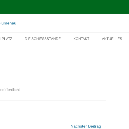
enau von 1952 e.V.
Zum
Inhalt
LPLATZ
DIE SCHIESSSTÄNDE
KONTAKT
AKTUELLES
springen
2018
2017
eröffentlicht.
Nächster Beitrag
→