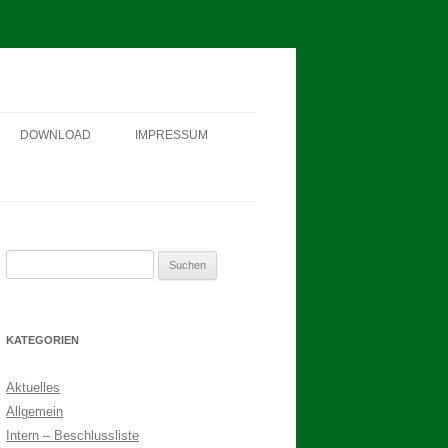
DOWNLOAD
IMPRESSUM
SCHÜTZEN-, ERNTE- UND
DORFFEST IN BLUMENAU 2018
FAHNENWEIHE AM 28.05.2017
Suchen
PROKLAMATION DER KÖNIGE
nach:
2017
BINDEN DER ERNTEKRONE
KATEGORIEN
SCHÜTZEN-, ERNTE- UND
Aktuelles
DORFFEST IN BLUMENAU 2017
Allgemein
1. TAG DES SCHÜTZENFESTES
Intern – Beschlussliste