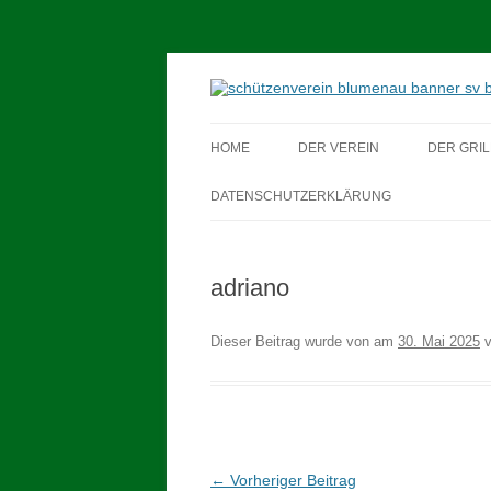
Schützenverein Blum
HOME
DER VEREIN
DER GRIL
DATENSCHUTZERKLÄRUNG
adriano
Dieser Beitrag wurde
von
am
30. Mai 2025
v
Beitragsnavigation
←
Vorheriger Beitrag