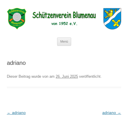
Schützenverein Blumenau von 1952
e.V.
Zum
Menü
Inhalt
springen
adriano
Dieser Beitrag wurde
von
am
26. Juni 2025
veröffentlicht.
Beitragsnavigation
←
adriano
adriano
→