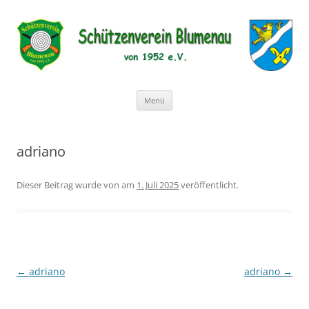
Schützenverein Blumenau von 1952
e.V.
Zum
Menü
Inhalt
springen
adriano
Dieser Beitrag wurde
von
am
1. Juli 2025
veröffentlicht.
←
adriano
adriano
→
Beitragsnavigation