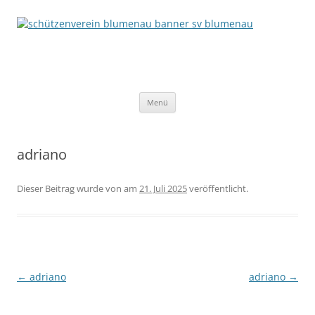
Schützenverein Blumenau von
1952 e.V.
Zum
Menü
Inhalt
springen
adriano
Dieser Beitrag wurde
von
am
21. Juli 2025
veröffentlicht.
Beitragsnavigation
←
adriano
adriano
→