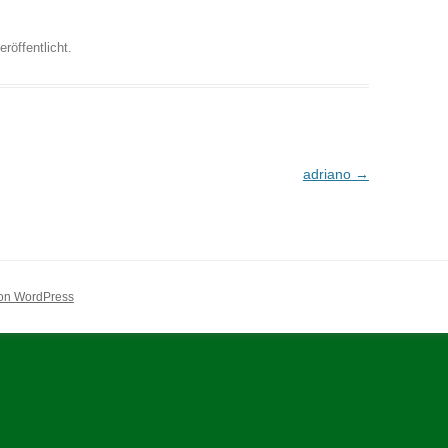
eröffentlicht.
adriano
→
 von WordPress