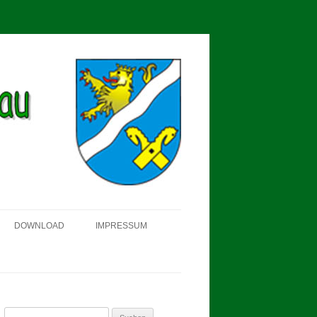
DOWNLOAD
IMPRESSUM
SCHÜTZEN-, ERNTE- UND
DORFFEST IN BLUMENAU 2018
FAHNENWEIHE AM 28.05.2017
Suchen
PROKLAMATION DER KÖNIGE