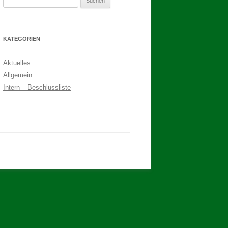
nach:
2017
BINDEN DER ERNTEKRONE
KATEGORIEN
SCHÜTZEN-, ERNTE- UND
Aktuelles
DORFFEST IN BLUMENAU 2017
Allgemein
1. TAG DES SCHÜTZENFESTES
Intern – Beschlussliste
2. TAG DES SCHÜTZENFESTES