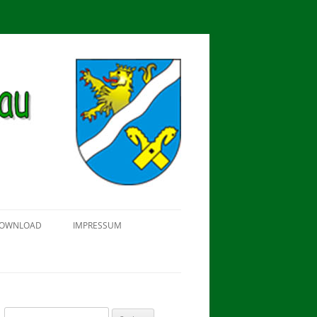
OWNLOAD
IMPRESSUM
SCHÜTZEN-, ERNTE- UND
DORFFEST IN BLUMENAU 2018
FAHNENWEIHE AM 28.05.2017
PROKLAMATION DER KÖNIGE
Suchen