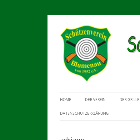
Schützenverein Blum
HOME
DER VEREIN
DER GRILLP
DATENSCHUTZERKLÄRUNG
adriano