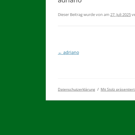
Dieser Beitrag wurde
von
am
27. Juli 2025
ve
←
adriano
Beitragsnavigation
Datenschutzerklärung
Mit Stolz präsentie