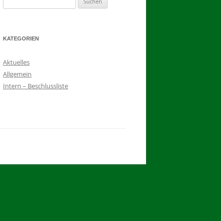
2017
nach:
BINDEN DER ERNTEKRONE
KATEGORIEN
SCHÜTZEN-, ERNTE- UND
Aktuelles
DORFFEST IN BLUMENAU 2017
Allgemein
1. TAG DES SCHÜTZENFESTES
Intern – Beschlussliste
2. TAG DES SCHÜTZENFESTES