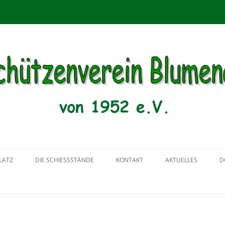
enau von 1952 e.V.
Zum
Inhalt
LATZ
DIE SCHIESSSTÄNDE
KONTAKT
AKTUELLES
D
springen
2018
2017