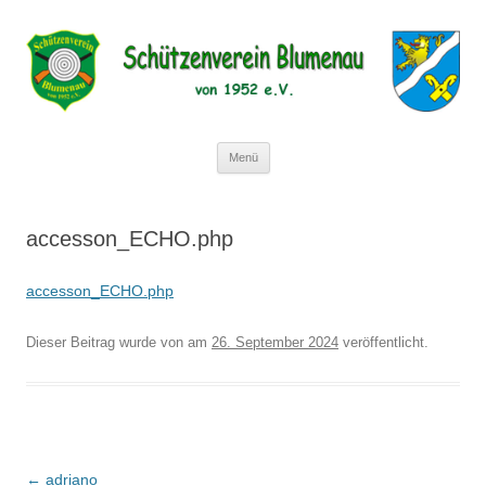
Schützenverein Blumenau von 1952
e.V.
Zum
Menü
Inhalt
springen
accesson_ECHO.php
accesson_ECHO.php
Dieser Beitrag wurde
von
am
26. September 2024
veröffentlicht.
Beitragsnavigation
←
adriano