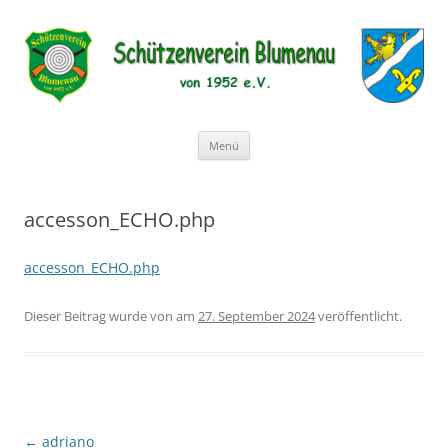
Schützenverein Blumenau von 1952
e.V.
Zum
Menü
Inhalt
springen
accesson_ECHO.php
accesson_ECHO.php
Dieser Beitrag wurde
von
am
27. September 2024
veröffentlicht.
←
adriano
Beitragsnavigation