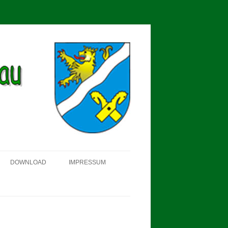
DOWNLOAD
IMPRESSUM
SCHÜTZEN-, ERNTE- UND
DORFFEST IN BLUMENAU 2018
FAHNENWEIHE AM 28.05.2017
PROKLAMATION DER KÖNIGE