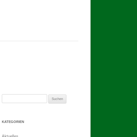
2017
BINDEN DER ERNTEKRONE
SCHÜTZEN-, ERNTE- UND
DORFFEST IN BLUMENAU 2017
1. TAG DES SCHÜTZENFESTES
2. TAG DES SCHÜTZENFESTES
Suchen
nach:
KATEGORIEN
Aktuelles