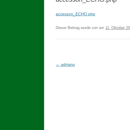
accesson_ECHO.php
Dieser Beitrag wurde
von
am
11. Oktober 2
Beitragsnavigation
←
adriano