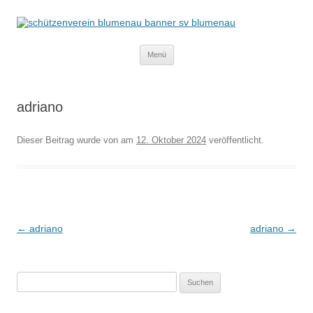
Schützenverein Blumenau von 1952
e.V.
Zum
Menü
Inhalt
springen
adriano
Dieser Beitrag wurde
von
am
12. Oktober 2024
veröffentlicht.
Beitragsnavigation
←
adriano
adriano
→
Suchen
nach: