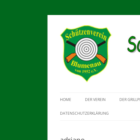
Schützenverein Blu
HOME
DER VEREIN
DER GRILLP
DATENSCHUTZERKLÄRUNG
adriano