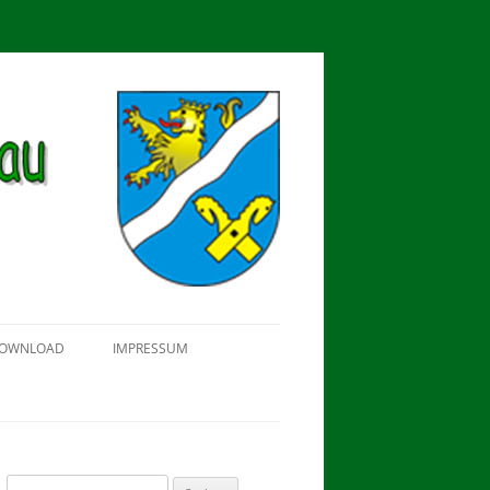
OWNLOAD
IMPRESSUM
SCHÜTZEN-, ERNTE- UND
DORFFEST IN BLUMENAU 2018
FAHNENWEIHE AM 28.05.2017
PROKLAMATION DER KÖNIGE
Suchen