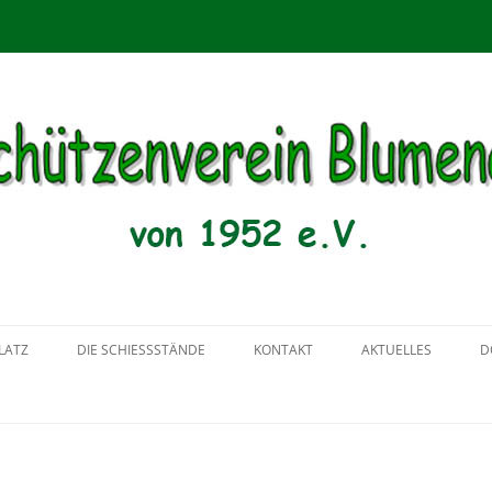
menau von 1952 e.V.
Zum
Inhalt
LATZ
DIE SCHIESSSTÄNDE
KONTAKT
AKTUELLES
D
springen
2018
2017