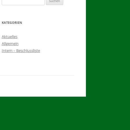
2017
nach:
BINDEN DER ERNTEKRONE
KATEGORIEN
SCHÜTZEN-, ERNTE- UND
Aktuelles
DORFFEST IN BLUMENAU 2017
Allgemein
1. TAG DES SCHÜTZENFESTES
Intern – Beschlussliste
2. TAG DES SCHÜTZENFESTES