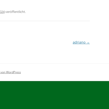
2024
veröffentlicht.
adriano
→
rt von WordPress