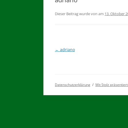
Dieser Beitrag wurde
von
am
13. Oktober 
Beitragsnavigation
←
adriano
Datenschutzerklärung
Mit Stolz präsentie