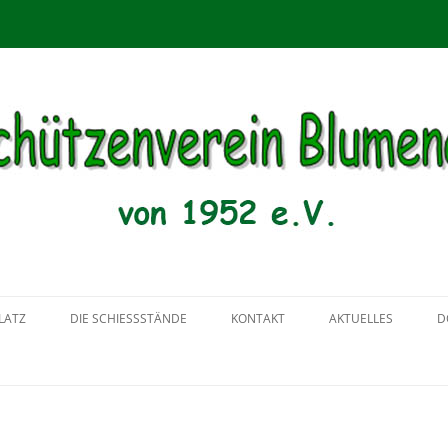
menau von 1952 e.V.
Zum
Inhalt
LATZ
DIE SCHIESSSTÄNDE
KONTAKT
AKTUELLES
D
springen
2018
2017