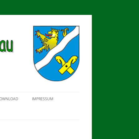
OWNLOAD
IMPRESSUM
SCHÜTZEN-, ERNTE- UND
DORFFEST IN BLUMENAU 2018
FAHNENWEIHE AM 28.05.2017
PROKLAMATION DER KÖNIGE