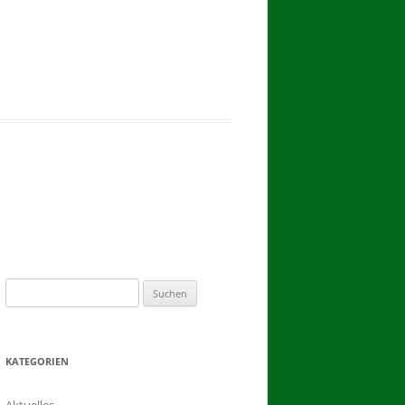
2017
BINDEN DER ERNTEKRONE
SCHÜTZEN-, ERNTE- UND
DORFFEST IN BLUMENAU 2017
1. TAG DES SCHÜTZENFESTES
2. TAG DES SCHÜTZENFESTES
Suchen
nach:
KATEGORIEN