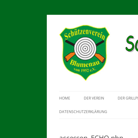
Schützenverein Blu
HOME
DER VEREIN
DER GRILLP
DATENSCHUTZERKLÄRUNG
accesson_ECHO.php