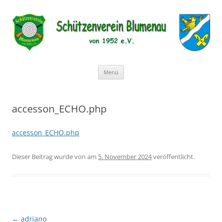
Schützenverein Blumenau von
1952 e.V.
Zum
Menü
Inhalt
springen
accesson_ECHO.php
accesson_ECHO.php
Dieser Beitrag wurde
von
am
5. November 2024
veröffentlicht.
Beitragsnavigation
←
adriano