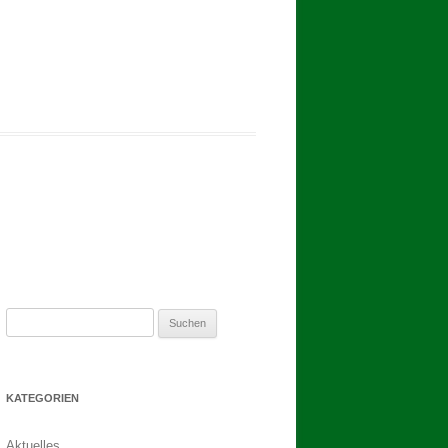
2017
BINDEN DER ERNTEKRONE
SCHÜTZEN-, ERNTE- UND
DORFFEST IN BLUMENAU 2017
1. TAG DES SCHÜTZENFESTES
2. TAG DES SCHÜTZENFESTES
Suchen
nach:
KATEGORIEN
Aktuelles