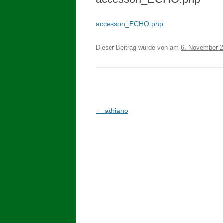
accesson_ECHO.php
Dieser Beitrag wurde
von
am
6. November 
Beitragsnavigation
←
adriano