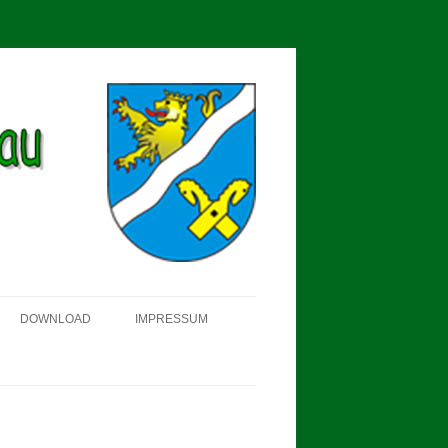
DOWNLOAD
IMPRESSUM
SCHÜTZEN-, ERNTE- UND
DORFFEST IN BLUMENAU 2018
FAHNENWEIHE AM 28.05.2017
PROKLAMATION DER KÖNIGE