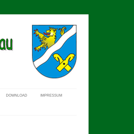
DOWNLOAD
IMPRESSUM
SCHÜTZEN-, ERNTE- UND
DORFFEST IN BLUMENAU 2018
FAHNENWEIHE AM 28.05.2017
PROKLAMATION DER KÖNIGE