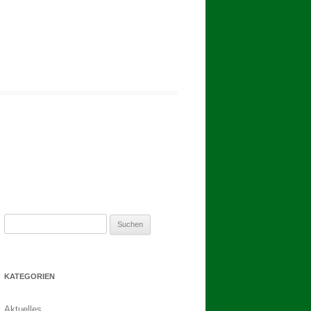
2017
BINDEN DER ERNTEKRONE
SCHÜTZEN-, ERNTE- UND
DORFFEST IN BLUMENAU 2017
1. TAG DES SCHÜTZENFESTES
2. TAG DES SCHÜTZENFESTES
Suchen
nach:
KATEGORIEN
Aktuelles