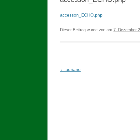
accesson_ECHO.php
Dieser Beitrag wurde
von
am
7. Dezember 
Beitragsnavigation
←
adriano