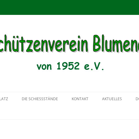
menau von 1952 e.V.
Zum
Inhalt
LATZ
DIE SCHIESSSTÄNDE
KONTAKT
AKTUELLES
D
springen
2018
2017