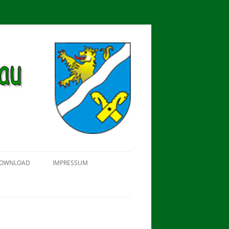
OWNLOAD
IMPRESSUM
SCHÜTZEN-, ERNTE- UND
DORFFEST IN BLUMENAU 2018
FAHNENWEIHE AM 28.05.2017
PROKLAMATION DER KÖNIGE