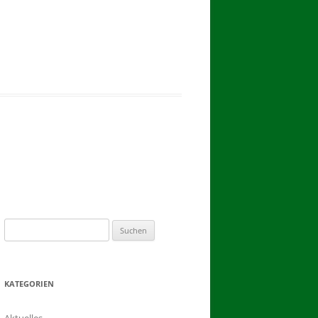
2017
BINDEN DER ERNTEKRONE
SCHÜTZEN-, ERNTE- UND
DORFFEST IN BLUMENAU 2017
1. TAG DES SCHÜTZENFESTES
2. TAG DES SCHÜTZENFESTES
Suchen
nach:
KATEGORIEN