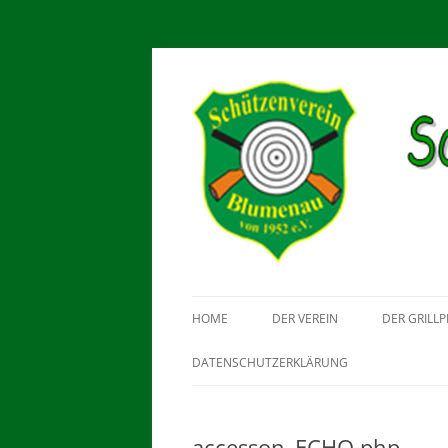
Schützenverein Blu
HOME
DER VEREIN
DER GRILLP
DATENSCHUTZERKLÄRUNG
accesson_ECHO.php