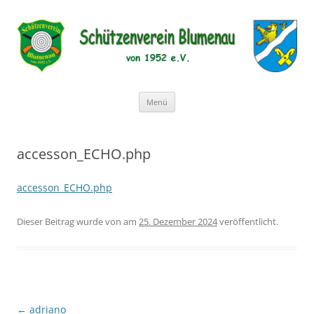
Schützenverein Blumenau von
1952 e.V.
Zum
Menü
Inhalt
springen
accesson_ECHO.php
accesson_ECHO.php
Dieser Beitrag wurde
von
am
25. Dezember 2024
veröffentlicht.
Beitragsnavigation
←
adriano