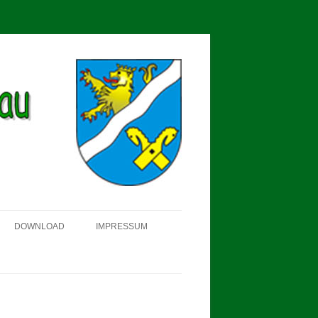
DOWNLOAD
IMPRESSUM
SCHÜTZEN-, ERNTE- UND
DORFFEST IN BLUMENAU 2018
FAHNENWEIHE AM 28.05.2017
PROKLAMATION DER KÖNIGE