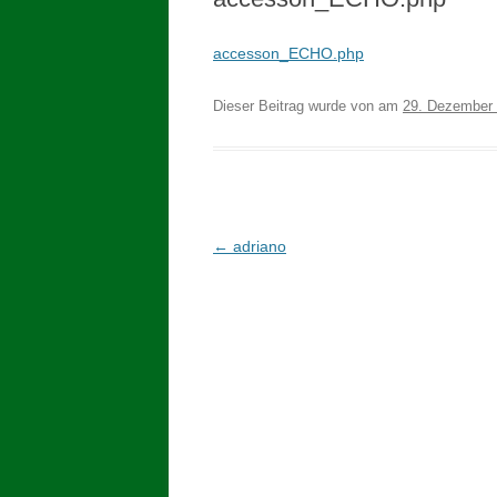
accesson_ECHO.php
Dieser Beitrag wurde
von
am
29. Dezember
Beitragsnavigation
←
adriano