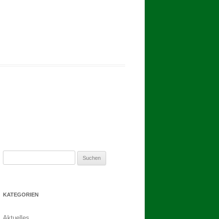
2017
BINDEN DER ERNTEKRONE
SCHÜTZEN-, ERNTE- UND
DORFFEST IN BLUMENAU 2017
1. TAG DES SCHÜTZENFESTES
2. TAG DES SCHÜTZENFESTES
Suchen
nach:
KATEGORIEN
Aktuelles