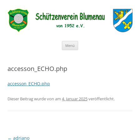
Schützenverein Blumenau von
1952 e.V.
Zum
Menü
Inhalt
springen
accesson_ECHO.php
accesson_ECHO.php
Dieser Beitrag wurde
von
am
4. Januar 2025
veröffentlicht.
Beitragsnavigation
←
adriano